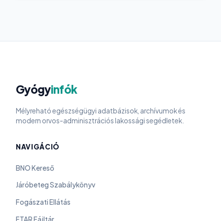
Gyógy
infók
Mélyreható egészségügyi adatbázisok, archívumok és
modern orvos-adminisztrációs lakossági segédletek.
NAVIGÁCIÓ
BNO Kereső
Járóbeteg Szabálykönyv
Fogászati Ellátás
FTAR Fájltár