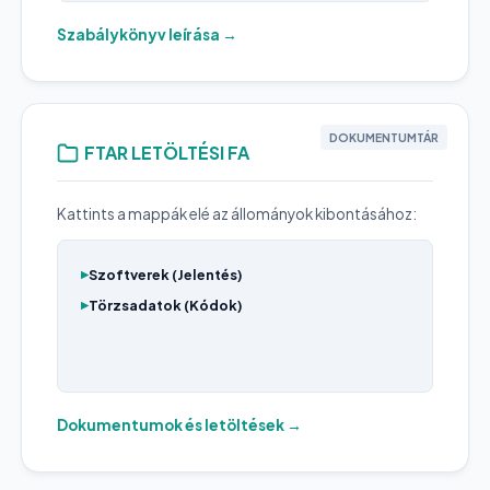
Szabálykönyv leírása →
DOKUMENTUMTÁR
FTAR LETÖLTÉSI FA
Kattints a mappák elé az állományok kibontásához:
Szoftverek (Jelentés)
Törzsadatok (Kódok)
Dokumentumok és letöltések →