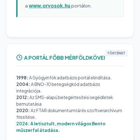
a
www.orvosok.hu
portálon.
TÖRTÉNET
A PORTÁL FŐBB MÉRFÖLDKÖVEI
1998:
A Gyógyinfók adatbázis portál elindítása.
2004:
A BNO-10 betegségkód adatbázis
integrációja.
2012:
Az SMS-alapú betegértesítési segédletek
bemutatása.
2020:
Az FTAR dokumentumtár és szoftverarchívum
frissítése.
2026:
A letisztult, modern világos Bento
műszerfal átadása.