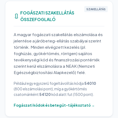
SZAKELLÁTÁS
FOGÁSZATI SZAKELLÁTÁS
ÖSSZEFOGLALÓ
A magyar fogászati szakellátás elszámolása és
jelentése a járóbeteg-ellátás szabályai szerint
történik. Minden elvégzett kezelés (pl.
foghúzás, gyökértömés, röntgen) sajátos
tevékenységi kód és finanszírozási pontérték
szerint kerül elszámolásra a NEAK (Nemzeti
Egészségbiztosítási Alapkezelő) felé.
Például egy egyszerű fogeltávolítás kódja
54010
(800 elszámolási pont), míg a gyökértömés
csatornánként
54120
kód alatt fut (1500 pont).
Fogászati kódok és betegút-tájékoztató →