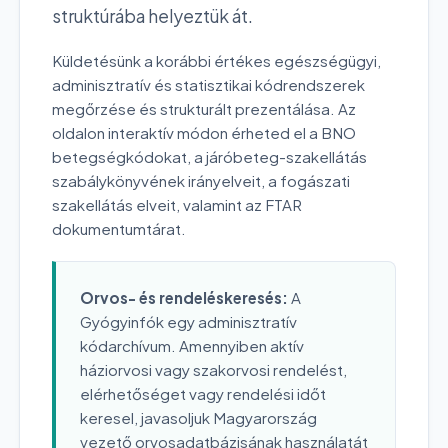
struktúrába helyeztük át.
Küldetésünk a korábbi értékes egészségügyi,
adminisztratív és statisztikai kódrendszerek
megőrzése és strukturált prezentálása. Az
oldalon interaktív módon érheted el a BNO
betegségkódokat, a járóbeteg-szakellátás
szabálykönyvének irányelveit, a fogászati
szakellátás elveit, valamint az FTAR
dokumentumtárat.
Orvos- és rendeléskeresés:
A
Gyógyinfók egy adminisztratív
kódarchívum. Amennyiben aktív
háziorvosi vagy szakorvosi rendelést,
elérhetőséget vagy rendelési időt
keresel, javasoljuk Magyarország
vezető orvosadatbázisának használatát