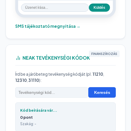
Küldés
SMS tájékoztató megnyitása →
FINANSZÍROZÁS
NEAK TEVÉKENYSÉGI KÓDOK
Írd be a járóbeteg tevékenység kódját (pl.
11210
,
12310
,
31110
):
Keresés
Kód beírására vár...
0 pont
Szakág: -