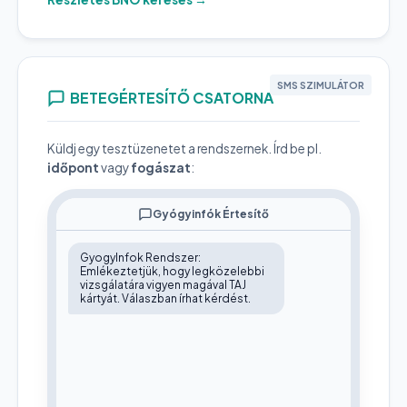
K21
Reflux betegség (GERD)
SMS SZIMULÁTOR
BETEGÉRTESÍTŐ CSATORNA
Küldj egy tesztüzenetet a rendszernek. Írd be pl.
időpont
vagy
fogászat
:
Gyógyinfók Értesítő
GyogyInfok Rendszer:
Emlékeztetjük, hogy legközelebbi
vizsgálatára vigyen magával TAJ
kártyát. Válaszban írhat kérdést.