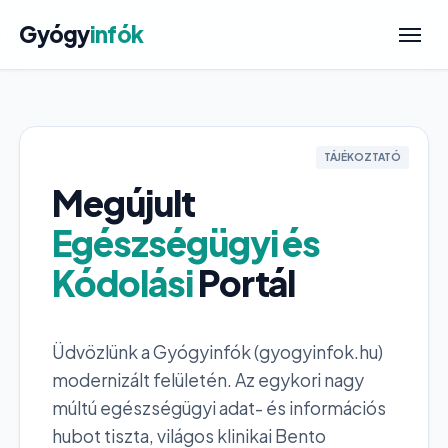
Gyógy
infók
TÁJÉKOZTATÓ
Megújult
Egészségügyi és
Kódolási
Portál
Üdvözlünk a Gyógyinfók (gyogyinfok.hu)
modernizált felületén. Az egykori nagy
múltú egészségügyi adat- és információs
hubot tiszta, világos klinikai Bento