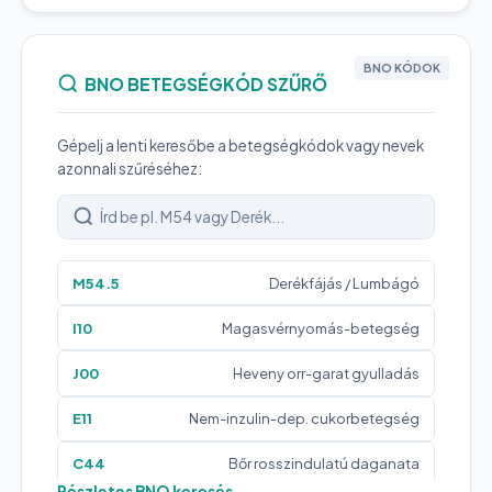
BNO KÓDOK
BNO BETEGSÉGKÓD SZŰRŐ
Gépelj a lenti keresőbe a betegségkódok vagy nevek
azonnali szűréséhez:
M54.5
Derékfájás / Lumbágó
I10
Magasvérnyomás-betegség
J00
Heveny orr-garat gyulladás
E11
Nem-inzulin-dep. cukorbetegség
C44
Bőr rosszindulatú daganata
Részletes BNO keresés →