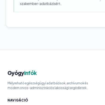
szakember-adatbázisért.
Gyógy
infók
Mélyreható egészségügyi adatbázisok, archívumok és
modern orvos-adminisztrációs lakossági segédletek.
NAVIGÁCIÓ