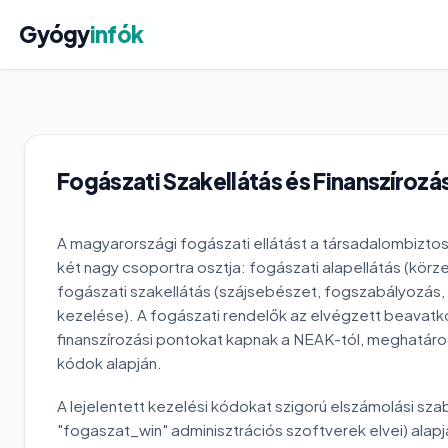
Gyógy
infók
Fogászati Szakellátás és Finanszírozá
A magyarországi fogászati ellátást a társadalombiztos
két nagy csoportra osztja: fogászati alapellátás (körz
fogászati szakellátás (szájsebészet, fogszabályozá
kezelése). A fogászati rendelők az elvégzett beavat
finanszírozási pontokat kapnak a NEAK-tól, meghatár
kódok alapján.
A lejelentett kezelési kódokat szigorú elszámolási sza
"fogaszat_win" adminisztrációs szoftverek elvei) alapj