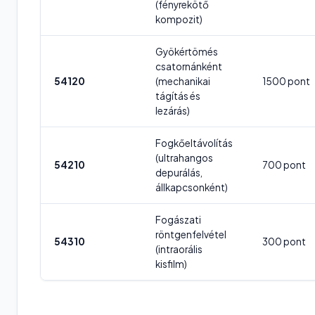
(fényrekötő
kompozit)
Gyökértömés
csatornánként
54120
(mechanikai
1500 pont
tágítás és
lezárás)
Fogkőeltávolítás
(ultrahangos
54210
700 pont
depurálás,
állkapcsonként)
Fogászati
röntgenfelvétel
54310
300 pont
(intraorális
kisfilm)