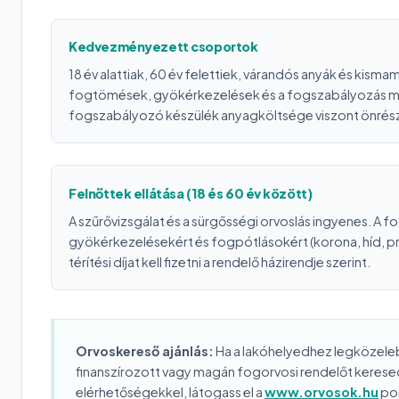
Kedvezményezett csoportok
18 év alattiak, 60 év felettiek, várandós anyák és kism
fogtömések, gyökérkezelések és a fogszabályozás mu
fogszabályozó készülék anyagköltsége viszont önrés
Felnőttek ellátása (18 és 60 év között)
A szűrővizsgálat és a sürgősségi orvoslás ingyenes. A 
gyökérkezelésekért és fogpótlásokért (korona, híd, pr
térítési díjat kell fizetni a rendelő házirendje szerint.
Orvoskereső ajánlás:
Ha a lakóhelyedhez legközele
finanszírozott vagy magán fogorvosi rendelőt keresed
elérhetőségekkel, látogass el a
www.orvosok.hu
por