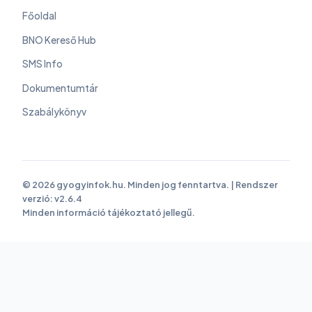
Főoldal
BNO Kereső Hub
SMS Info
Dokumentumtár
Szabálykönyv
© 2026 gyogyinfok.hu. Minden jog fenntartva. | Rendszer
verzió: v2.6.4
Minden információ tájékoztató jellegű.