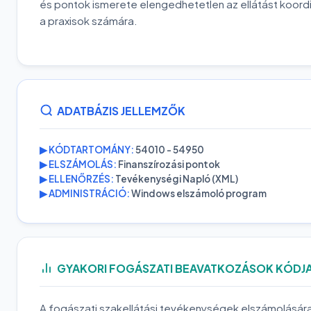
és pontok ismerete elengedhetetlen az ellátást koordi
a praxisok számára.
ADATBÁZIS JELLEMZŐK
▶ KÓDTARTOMÁNY:
54010 - 54950
▶ ELSZÁMOLÁS:
Finanszírozási pontok
▶ ELLENŐRZÉS:
Tevékenységi Napló (XML)
▶ ADMINISTRÁCIÓ:
Windows elszámoló program
GYAKORI FOGÁSZATI BEAVATKOZÁSOK KÓDJAI
A fogászati szakellátási tevékenységek elszámolására