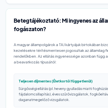
Betegtájékoztató: Mi ingyenes az áll
fogászaton?
A magyar állampolgárok a TAJ kártyájuk birtokában biz
kezelésekre térítésmentesen jogosultak az államilag f
rendelőkben. Az ellátás ingyenessége azonban függ a
a beavatkozás típusától:
Teljesen díjmentes (Életkortól függetlenül)
Sürgősségi ellátás (pl. heveny gyulladás miatti foghúzás
fájdalomcsillapítás), éves szűrővizsgálatok, fogkőeltáv
daganatmegelőző vizsgálatok.