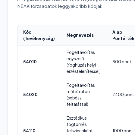
NEAK törzsadatok leggyakoribb kódjai:
Kód
Alap
Megnevezés
(Tevékenység)
Pontérték
Fogeltávolítás
egyszerű
54010
800 pont
(foghúzás helyi
érzéstelenítéssel)
Fogeltávolítás
műtéti úton
54020
2400 pont
(sebészi
feltárással)
Esztétikus
fogtömés
54110
felszínenként
1000 pont